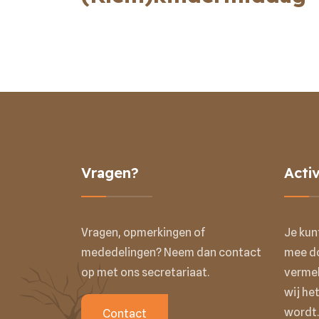
Vragen?
Activ
Vragen, opmerkingen of
Je kun
mededelingen? Neem dan contact
mee do
op met ons secretariaat.
vermel
wij het
wordt.
Contact