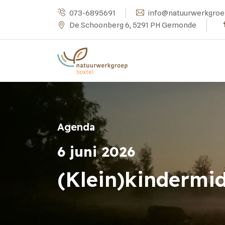
073-6895691
info@natuurwerkgroe
De Schoonberg 6, 5291 PH Gemonde
Agenda
6 juni 2026
(Klein)kindermi