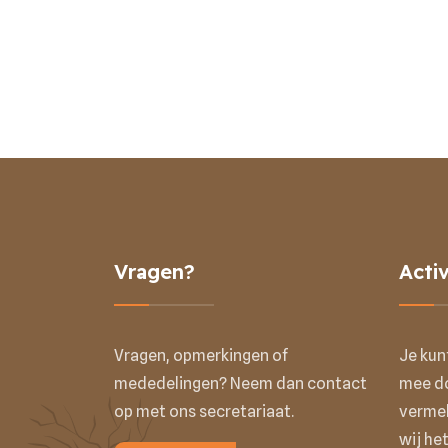
Vragen?
Activ
Vragen, opmerkingen of
Je kun
mededelingen? Neem dan contact
mee do
op met ons secretariaat.
vermel
wij het