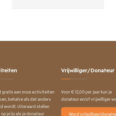
iteiten
Vrijwilliger/Donateur
t gratis aan onze activiteiten
Voor € 12,00 per jaar kun je
en, behalve als dat anders
donateur en/of vrijwilliger w
d wordt. Uiteraard stellen
 op prijs als je donateur
Word vrijwilliger/donate