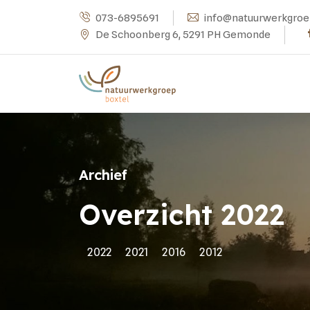
073-6895691
info@natuurwerkgroe
De Schoonberg 6, 5291 PH Gemonde
Archief
Overzicht 2022
2022
2021
2016
2012