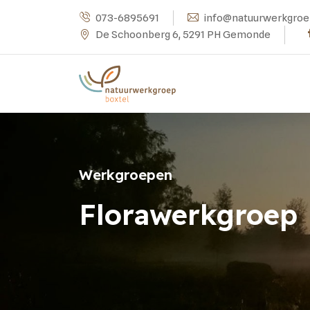
073-6895691
info@natuurwerkgroe
De Schoonberg 6, 5291 PH Gemonde
Werkgroepen
Florawerkgroep