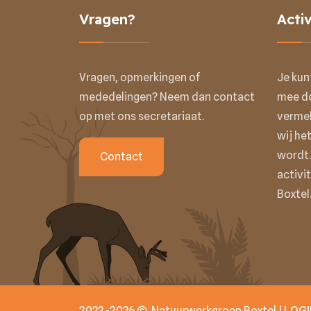
Vragen?
Activ
Vragen, opmerkingen of
Je kun
mededelingen? Neem dan contact
mee do
op met ons secretariaat.
vermel
wij het
wordt.
Contact
activi
Boxtel
2022 -2026
Natuurwerkgroep Boxtel |
LOGI