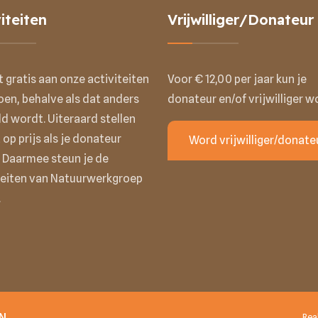
iteiten
Vrijwilliger/Donateur
t gratis aan onze activiteiten
Voor € 12,00 per jaar kun je
en, behalve als dat anders
donateur en/of vrijwilliger w
d wordt. Uiteraard stellen
 op prijs als je donateur
Word vrijwilliger/donate
 Daarmee steun je de
teiten van Natuurwerkgroep
.
N
Rea