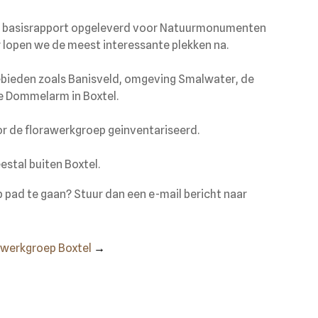
en basisrapport opgeleverd voor Natuurmonumenten
aar lopen we de meest interessante plekken na.
ebieden zoals Banisveld, omgeving Smalwater, de
de Dommelarm in Boxtel.
or de florawerkgroep geinventariseerd.
estal buiten Boxtel.
pad te gaan? Stuur dan een e-mail bericht naar
rwerkgroep Boxtel
→